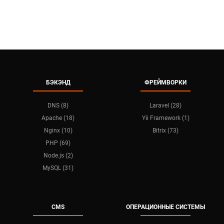
БЭКЭНД
ФРЕЙМВОРКИ
DNS (8)
Laravel (28)
Apache (18)
Yii Framework (1)
Nginx (10)
Bitrix (73)
PHP (69)
Node.js (2)
MySQL (31)
CMS
ОПЕРАЦИОННЫЕ СИСТЕМЫ