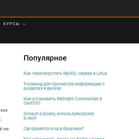
КУРСЫ
Популярное
Как перезапустить MySQL сервер в Linux
9 команд для просмотра информации о
разделах и дисках
Как установить Midnight Commander в
CentOS?
узке
foreach в jQuery, используем jQuery
$.each
.
ё не
Где хранится кэш в браузере?