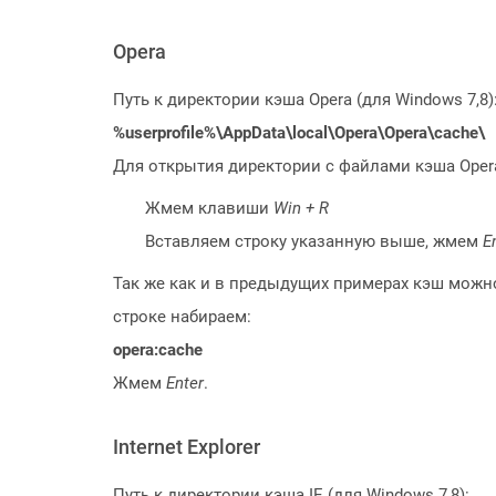
Opera
Путь к директории кэша Opera (для Windows 7,8)
%userprofile%\AppData\local\Opera\Opera\cache\
Для открытия директории с файлами кэша Oper
Жмем клавиши
Win + R
Вставляем строку указанную выше, жмем
E
Так же как и в предыдущих примерах кэш можно
строке набираем:
opera:cache
Жмем
Enter
.
Internet Explorer
Путь к директории кэша IE (для Windows 7,8):