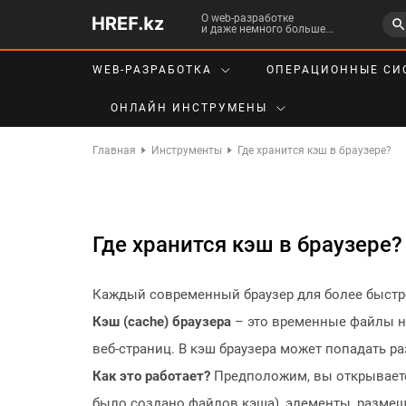
О web-разработке
и даже немного больше...
WEB-РАЗРАБОТКА
ОПЕРАЦИОННЫЕ СИ
ОНЛАЙН ИНСТРУМЕНЫ
Главная
Инструменты
Где хранится кэш в браузере?
Где хранится кэш в браузере?
Каждый современный браузер для более быстро
Кэш (cache) браузера
– это временные файлы на
веб-страниц. В кэш браузера может попадать р
Как это работает?
Предположим, вы открываете 
было создано файлов кэша), элементы, размещ