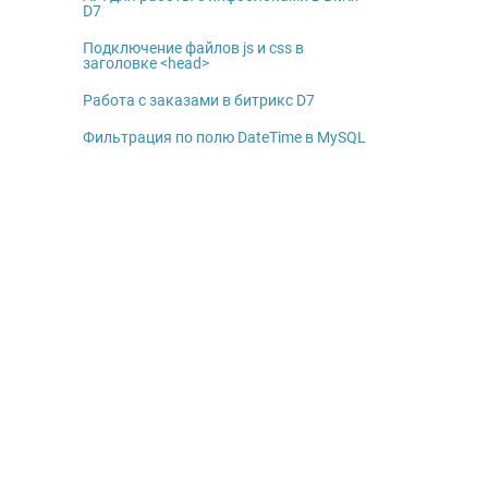
D7
Подключение файлов js и css в
заголовке <head>
Работа с заказами в битрикс D7
Фильтрация по полю DateTime в MySQL