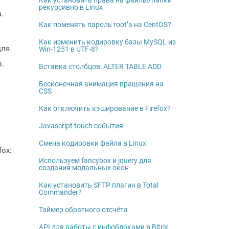
Как установить права на файлы/папки
рекурсивно в Linux
.
Как поменять пароль root’а на CentOS?
Как изменить кодировку базы MySQL из
для
Win-1251 в UTF-8?
в.
Вставка столбцов: ALTER TABLE ADD
Бесконечная анимация вращения на
CSS
Как отключить кэширование в Firefox?
Javascript touch события
Смена кодировки файла в Linux
ox:
Используем fancybox и jquery для
создания модальных окон
Как установить SFTP плагин в Total
Commander?
Таймер обратного отсчёта
API для работы с инфоблоками в Bitrix