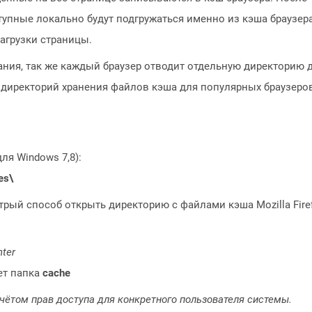
упные локально будут подгружаться именно из кэша браузера
загрузки страницы.
ния, так же каждый браузер отводит отдельную директорию 
 директорий хранения файлов кэша для популярных браузеро
ля Windows 7,8):
es\
рый способ открыть директорию с файлами кэша Mozilla Firef
nter
ет папка
cache
учётом прав доступа для конкретного пользователя системы.