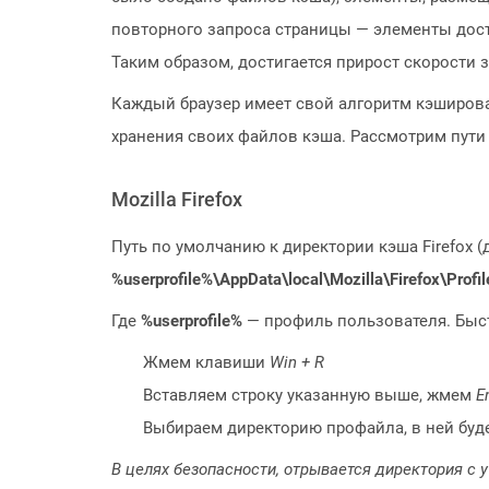
повторного запроса страницы — элементы дост
Таким образом, достигается прирост скорости 
Каждый браузер имеет свой алгоритм кэширова
хранения своих файлов кэша. Рассмотрим пути
Mozilla Firefox
Путь по умолчанию к директории кэша Firefox (д
%userprofile%\AppData\local\Mozilla\Firefox\Profil
Где
%userprofile%
— профиль пользователя. Быст
Жмем клавиши
Win + R
Вставляем строку указанную выше, жмем
E
Выбираем директорию профайла, в ней буд
В целях безопасности, отрывается директория с 