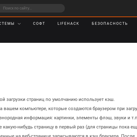
СТЕМЫ
СОФТ
LIFEHACK
БЕЗОПАСНОСТЬ
й загрузки страниц по умолчанию использует кэш.
 вашем компьютере, которые создаются браузером при загр
азнородная информация: картинки, элементы флэш, звуки и т.п
какую-нибудь страницу в первый раз (для страницы пока ещ
енные на веб-странице записываются в кэш браузера. После