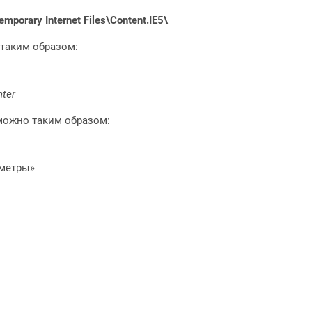
mporary Internet Files\Content.IE5\
таким образом:
nter
можно таким образом:
аметры»