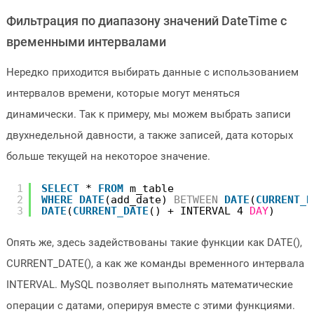
Фильтрация по диапазону значений DateTime с
временными интервалами
Нередко приходится выбирать данные с использованием
интервалов времени, которые могут меняться
динамически. Так к примеру, мы можем выбрать записи
двухнедельной давности, а также записей, дата которых
больше текущей на некоторое значение.
1
SELECT
* 
FROM
m_table
2
WHERE
DATE
(add_date) 
BETWEEN
DATE
(
CURRENT_D
3
DATE
(
CURRENT_DATE
() + INTERVAL 4 
DAY
)
Опять же, здесь задействованы такие функции как DATE(),
CURRENT_DATE(), а как же команды временного интервала
INTERVAL. MySQL позволяет выполнять математические
операции с датами, оперируя вместе с этими функциями.