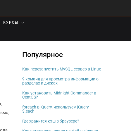
КУРСЫ
Популярное
Как перезапустить MySQL сервер в Linux
9 команд для просмотра информации о
разделах и дисках
Как установить Midnight Commander в
CentOS?
,
foreach в jQuery, используем jQuery
$.each
сьмо,
Где хранится кэш в браузере?
пола