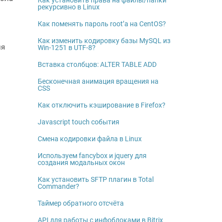
Как установить права на файлы/папки
рекурсивно в Linux
Как поменять пароль root’а на CentOS?
Как изменить кодировку базы MySQL из
ля
Win-1251 в UTF-8?
Вставка столбцов: ALTER TABLE ADD
Бесконечная анимация вращения на
CSS
Как отключить кэширование в Firefox?
Javascript touch события
Смена кодировки файла в Linux
Используем fancybox и jquery для
создания модальных окон
Как установить SFTP плагин в Total
Commander?
Таймер обратного отсчёта
API для работы с инфоблоками в Bitrix