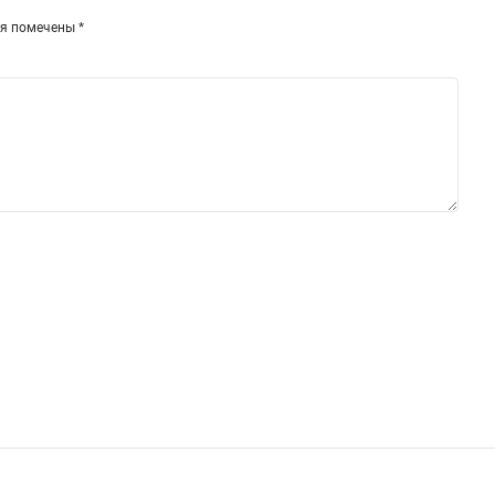
ля помечены
*