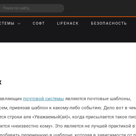
СТЕМЫ
СОФТ
LIFEHACK
БЕЗОПАСНОСТЬ
x
ставляющих
почтовой системы
являются почтовые шаблоны,
ем, привязав шаблон к какому-либо событию. Дело вот в чем
ся строки аля «Уважаемый(ая)», когда присылается такое пи
ется «неизвестно кому». Это является не лучшей практикой в
 добавить переменную в шаблоне, которая в зависимости от 