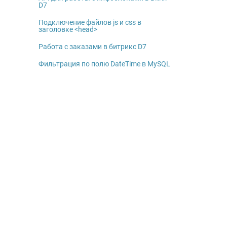
D7
Подключение файлов js и css в
заголовке <head>
Работа с заказами в битрикс D7
Фильтрация по полю DateTime в MySQL