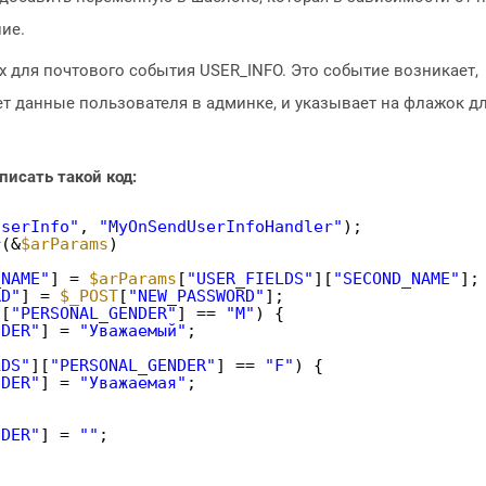
ие.
для почтового события USER_INFO. Это событие возникает,
ет данные пользователя в админке, и указывает на флажок д
описать такой код:
UserInfo"
, 
"MyOnSendUserInfoHandler"
); 
r(&
$arParams
)
_NAME"
] = 
$arParams
[
"USER_FIELDS"
][
"SECOND_NAME"
];
RD"
] = 
$_POST
[
"NEW_PASSWORD"
];
][
"PERSONAL_GENDER"
] == 
"M"
) {
NDER"
] = 
"Уважаемый"
;
LDS"
][
"PERSONAL_GENDER"
] == 
"F"
) {
NDER"
] = 
"Уважаемая"
;
NDER"
] = 
""
;