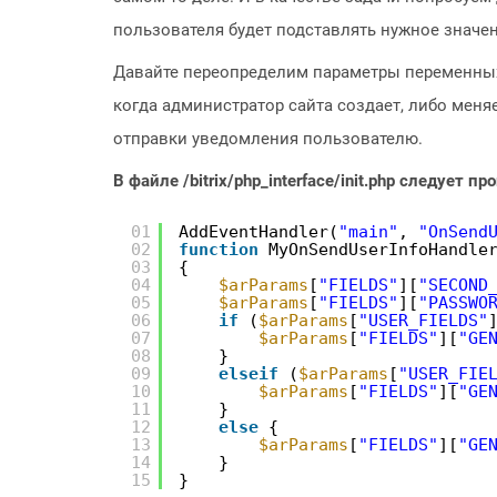
пользователя будет подставлять нужное значен
Давайте переопределим параметры переменных 
когда администратор сайта создает, либо меня
отправки уведомления пользователю.
В файле /bitrix/php_interface/init.php следует пр
01
AddEventHandler(
"main"
, 
"OnSend
02
function
MyOnSendUserInfoHandle
03
{
04
$arParams
[
"FIELDS"
][
"SECOND
05
$arParams
[
"FIELDS"
][
"PASSWO
06
if
(
$arParams
[
"USER_FIELDS"
07
$arParams
[
"FIELDS"
][
"GE
08
}
09
elseif
(
$arParams
[
"USER_FIE
10
$arParams
[
"FIELDS"
][
"GE
11
}
12
else
{
13
$arParams
[
"FIELDS"
][
"GE
14
}
15
}