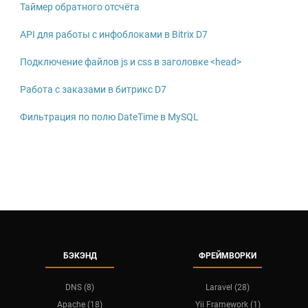
Таймер обратного отсчёта
API для работы с инфоблоками в Bitrix D7
Подключение файлов js и css в заголовке <head>
Работа с заказами в битрикс D7
Фильтрация по полю DateTime в MySQL
БЭКЭНД
ФРЕЙМВОРКИ
DNS (8)
Laravel (28)
Apache (18)
Yii Framework (1)