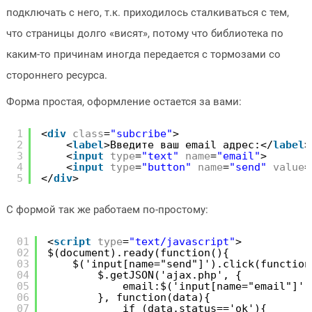
подключать с него, т.к. приходилось сталкиваться с тем,
что страницы долго «висят», потому что библиотека по
каким-то причинам иногда передается с тормозами со
стороннего ресурса.
Форма простая, оформление остается за вами:
1
<
div
class
=
"subcribe"
>
2
<
label
>Введите ваш email адрес:</
label
>
3
<
input
type
=
"text"
name
=
"email"
>
4
<
input
type
=
"button"
name
=
"send"
value
=
5
</
div
>
С формой так же работаем по-простому:
01
<
script
type
=
"text/javascript"
>
02
$(document).ready(function(){
03
$('input[name="send"]').click(function
04
$.getJSON('ajax.php', {
05
email:$('input[name="email"]')
06
}, function(data){
07
if (data.status=='ok'){