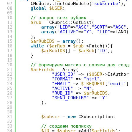
07
CModule::IncludeModule(
'subscribe'
);
08
global
$USER
;
09
10
// запрос всех рубрик
11
$rub
= CRubric::GetList(
12
array
(
"LID"
=>
"ASC"
,
"SORT"
=>
"ASC"
,
"
13
array
(
"ACTIVE"
=>
"Y"
, 
"LID"
=>LANG)
14
);
15
$arRubIDS
= 
array
();
16
while
(
$arRub
= 
$rub
->Fetch()){
17
$arRubIDS
[] = 
$arRub
[
'ID'
];
18
}
19
20
// формируем массив с полями для созда
21
$arFields
= Array(
22
"USER_ID"
=> (
$USER
->IsAuthori
23
"FORMAT"
=> 
"html"
,
24
"EMAIL"
=> 
$_REQUEST
[
'email'
],
25
"ACTIVE"
=> 
"N"
,
26
"RUB_ID"
=> 
$arRubIDS
,
27
"SEND_CONFIRM"
=> 
'Y'
28
);
29
30
31
$subscr
= 
new
CSubscription;
32
33
// создаем подписку
34
$ID
= 
$subscr
->Add(
$arFields
);