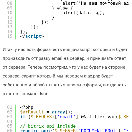
08
alert('На ваш почтовый адр
09
} else {
10
alert(data.msg);
11
}
12
});
13
});
14
});
15
</
script
>
Итак, у нас есть форма, есть код javascript, который и будет
производить отправку email на сервер, и принимать ответ
от сервера. Теперь посмотрим, что у нас будет на стороне
сервера, скрипт который мы назовем ajax.php будет
собственно и обрабатывать запросы с формы, и отдавать
ответ в формате Json.
01
<?php
02
$arResult
= 
array
();
03
if
(
$_REQUEST
[
'email'
] && filter_var(
$_REQ
04
05
// bitrix api include
06
require_once
(
$_SERVER
[
'DOCUMENT_ROOT'
].
"/b