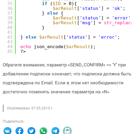
35
if
(
$ID
> 0){
36
$arResult
[
'status'
] = 
'ok'
;
37
} 
else
{
38
$arResult
[
'status'
] = 
'error'
;
39
$arResult
[
'msg'
] = 
str_replace
40
}
41
42
} 
else
$arResult
[
'status'
] = 
'error'
;
43
44
echo
json_encode(
$arResult
);
45
?>
Обратите внимание, параметр «SEND_CONFIRM» => ‘Y’ при
добавлении подписки означает, что подписка должна быть
подтверждена по Email. Если в этом нет необходимости
достаточно поменять значение параметра на «N».
Опубликован: 07.05.2015 г.
Поделиться: