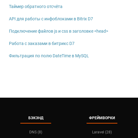
Таймер обратного отсчёта
API для работы с инфоблоками в Bitrix D7
Подключение файлов js и css в заголовке <head>
Работа с заказами в битрикс D7
Фильтрация по полю DateTime в MySQL
БЭКЭНД
ФРЕЙМВОРКИ
DNS (8)
Laravel (28)