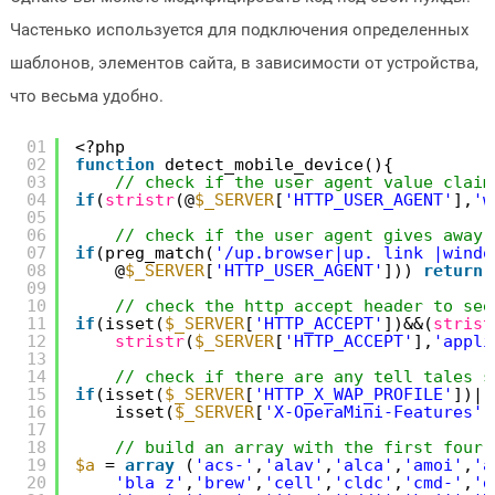
Частенько используется для подключения определенных
шаблонов, элементов сайта, в зависимости от устройства,
что весьма удобно.
01
<?php
02
function
detect_mobile_device(){
03
// check if the user agent value claim
04
if
(
stristr
(@
$_SERVER
[
'HTTP_USER_AGENT'
],
'w
05
06
// check if the user agent gives away 
07
if
(preg_match(
'/up.browser|up. link |windo
08
@
$_SERVER
[
'HTTP_USER_AGENT'
])) 
return
09
10
// check the http accept header to see
11
if
(isset(
$_SERVER
[
'HTTP_ACCEPT'
])&&(
strist
12
stristr
(
$_SERVER
[
'HTTP_ACCEPT'
],
'appli
13
14
// check if there are any tell tales s
15
if
(isset(
$_SERVER
[
'HTTP_X_WAP_PROFILE'
])||
16
isset(
$_SERVER
[
'X-OperaMini-Features'
]
17
18
// build an array with the first four 
19
$a
= 
array
(
'acs-'
,
'alav'
,
'alca'
,
'amoi'
,
'a
20
'bla z'
,
'brew'
,
'cell'
,
'cldc'
,
'cmd-'
,
'd