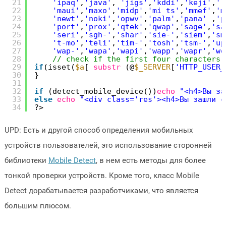
21
'ipaq'
,
'java'
, 
'jigs'
,
'kddi'
,
'keji'
,
'l
22
'maui'
,
'maxo'
,
'midp'
,
'mi ts'
,
'mmef'
,
'm
23
'newt'
,
'noki'
,
'opwv'
,
'palm'
,
'pana'
,
'p
24
'port'
,
'prox'
,
'qtek'
,
'qwap'
,
'sage'
,
'sa
25
'seri'
,
'sgh-'
,
'shar'
,
'sie-'
,
'siem'
,
'sm
26
't-mo'
,
'teli'
,
'tim-'
,
'tosh'
,
'tsm-'
,
'up
27
'wap-'
,
'wapa'
,
'wapi'
,
'wapp'
,
'wapr'
,
'we
28
// check if the first four characters 
29
if
(isset(
$a
[ 
substr
(@
$_SERVER
[
'HTTP_USER_
30
}
31
32
if
(detect_mobile_device())
echo
"<h4>Вы за
33
else
echo
"<div class='res'><h4>Вы зашли с
34
?>
UPD: Есть и другой способ определения мобильных
устройств пользователей, это использование сторонней
библиотеки
Mobile Detect
, в нем есть методы для более
тонкой проверки устройств. Кроме того, класс Mobile
Detect дорабатывается разработчиками, что является
большим плюсом.