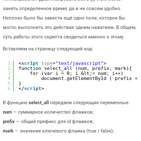
занять определенное время, да и не совсем удобно.
Неплохо было бы завести ещё одно поле, которое бы
могло выполнить это действие одним нажатием. В общем,
суть работы этого скрипта сводиться именно к этому.
Вставляем на страницу следующий код:
1
<
script
type
=
"text/javascript"
>
2
function select_all (num, prefix, mark){
3
for (var i = 0; i &lt;= num; i++)
4
document.getElementById ( prefix + 
5
}
6
</
script
>
В функцию
select_all
передаем следующие переменные:
num
— суммарное количество флажков;
prefix
— общий префикс для id флажков;
mark
— значение ключевого флажка (true / false);