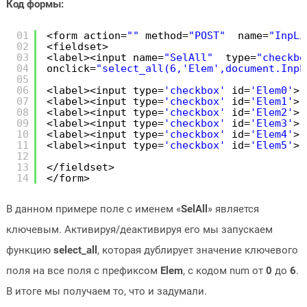
Код формы:
01
<form action=
""
method=
"POST"
name=
"InpLi
02
<fieldset>
03
<label><input name=
"SelAll"
type=
"checkbo
04
onclick=
"select_all(6,'Elem',document.InpL
05
06
<label><input type=
'checkbox'
id=
'Elem0'
> 
07
<label><input type=
'checkbox'
id=
'Elem1'
> 
08
<label><input type=
'checkbox'
id=
'Elem2'
> 
09
<label><input type=
'checkbox'
id=
'Elem3'
> 
10
<label><input type=
'checkbox'
id=
'Elem4'
> 
11
<label><input type=
'checkbox'
id=
'Elem5'
> 
12
13
</fieldset>
14
</form>
В данном примере поле с именем «
SelAll
» является
ключевым. Активируя/деактивируя его мы запускаем
функцию
select_all
, которая дублирует значение ключевого
поля на все поля с префиксом
Elem
, c кодом num от
0
до
6
.
В итоге мы получаем то, что и задумали.