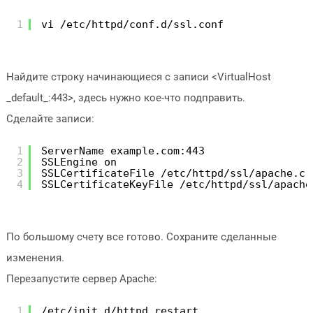
1
vi /etc/httpd/conf.d/ssl.conf
Найдите строку начинающиеся с записи <VirtualHost
_default_:443>, здесь нужно кое-что подправить.
Сделайте записи:
1
ServerName example.com:443
2
SSLEngine on
3
SSLCertificateFile /etc/httpd/ssl/apache.cr
4
SSLCertificateKeyFile /etc/httpd/ssl/apache
По большому счету все готово. Сохраните сделанные
изменения.
Перезапустите сервер Apache:
1
/etc/init.d/httpd restart