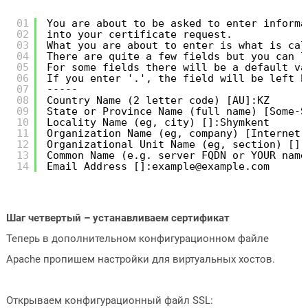
01
You are about to be asked to enter informa
02
into your certificate request.
03
What you are about to enter is what is cal
04
There are quite a few fields but you can l
05
For some fields there will be a default va
06
If you enter '.', the field will be left b
07
-----
08
Country Name (2 letter code) [AU]:KZ
09
State or Province Name (full name) [Some-S
10
Locality Name (eg, city) []:Shymkent
11
Organization Name (eg, company) [Internet 
12
Organizational Unit Name (eg, section) []:
13
Common Name (e.g. server FQDN or YOUR name
14
Email Address []:example@example.com
Шаг четвертый – устанавливаем сертификат
Теперь в дополнительном конфигурационном файле
Apache пропишем настройки для виртуальных хостов.
Открываем конфигурационный файл SSL: