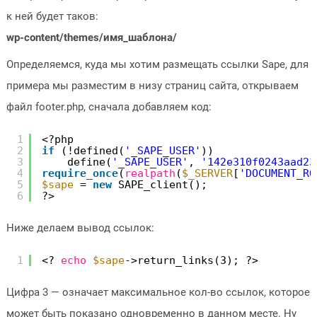
к ней будет таков:
wp-content/themes/имя_шаблона/
Определяемся, куда мы хотим размещать ссылки Sape, для
примера мы разместим в низу страниц сайта, открываем
файл footer.php, сначала добавляем код:
1
<?php
2
if
(!defined(
'_SAPE_USER'
))
3
define(
'_SAPE_USER'
, 
'142e310f0243aad23
4
require_once
(
realpath
(
$_SERVER
[
'DOCUMENT_RO
5
$sape
= 
new
SAPE_client();
6
?>
Ниже делаем вывод ссылок:
1
<? 
echo
$sape
->return_links(3); ?>
Цифра 3 — означает максимальное кол-во ссылок, которое
может быть показано одновременно в данном месте. Ну