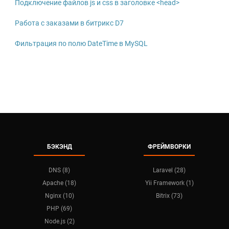
Подключение файлов js и css в заголовке <head>
Работа с заказами в битрикс D7
Фильтрация по полю DateTime в MySQL
БЭКЭНД
ФРЕЙМВОРКИ
DNS (8)
Laravel (28)
Apache (18)
Yii Framework (1)
Nginx (10)
Bitrix (73)
PHP (69)
Node.js (2)