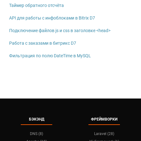
Таймер обратного отсчёта
API для работы с инфоблоками в Bitrix D7
Подключение файлов js и css в заголовке <head>
Работа с заказами в битрикс D7
Фильтрация по полю DateTime в MySQL
БЭКЭНД
ФРЕЙМВОРКИ
DNS (8)
Laravel (28)