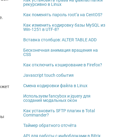
Как установить права на файлы/папки
рекурсивно в Linux
Как поменять пароль root’а на CentOS?
е.
Как изменить кодировку базы MySQL из
Win-1251 в UTF-8?
Вставка столбцов: ALTER TABLE ADD
Бесконечная анимация вращения на
CSS
Как отключить кэширование в Firefox?
Javascript touch события
Смена кодировки файла в Linux
ожет
Используем fancybox и jquery для
создания модальных окон
Как установить SFTP плагин в Total
Commander?
мы
Таймер обратного отсчёта
API для работы с инфоблоками в Bitrix