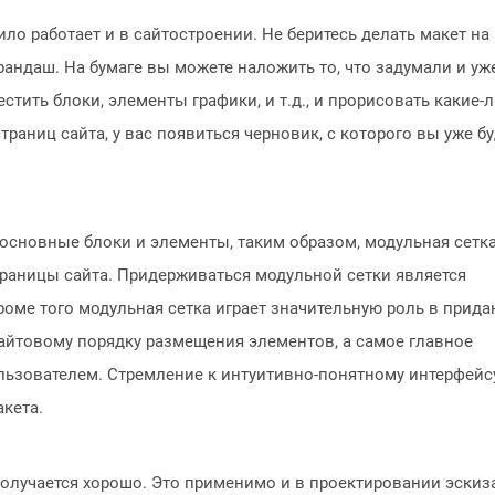
ило работает и в сайтостроении. Не беритесь делать макет на
рандаш. На бумаге вы можете наложить то, что задумали и уж
тить блоки, элементы графики, и т.д., и прорисовать какие-
траниц сайта, у вас появиться черновик, с которого вы уже бу
сновные блоки и элементы, таким образом, модульная сетк
страницы сайта. Придерживаться модульной сетки является
оме того модульная сетка играет значительную роль в прида
сайтовому порядку размещения элементов, а самое главное
льзователем. Стремление к интуитивно-понятному интерфейс
акета.
получается хорошо. Это применимо и в проектировании эскиз