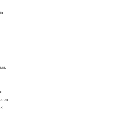
ть
ами,
я
о, он
ак