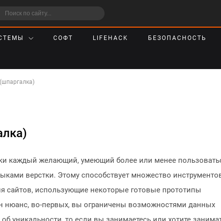
СТЕМЫ
СОФТ
LIFEHACK
БЕЗОПАСНОСТЬ
(шпаргалка)
алка)
ески каждый желающий, умеющий более или менее пользовать
ыками верстки. Этому способствует множество инструментов
ия сайтов, использующие некоторые готовые прототипы
дин нюанс, во-первых, вы ограничены возможностями данных
 об уникальности, то если вы занимаетесь или хотите занима