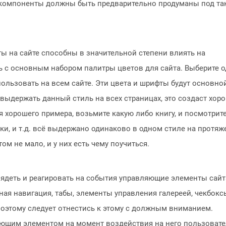
е компоненты должны быть предварительно продуманы под та
ты на сайте способны в значительной степени влиять на
ь с основным набором палитры цветов для сайта. Выберите 
ользовать на всем сайте. Эти цвета и шрифты будут основно
выдержать данный стиль на всех страницах, это создаст хор
ля хорошего примера, возьмите какую либо книгу, и посмотрите
ски, и т.д. всё выдержано одинаково в одном стиле на протя
ом не мало, и у них есть чему поучиться.
глядеть и реагировать на события управляющие элементы сайта
ная навигация, табы, элементы управления галереей, чекбокс
 поэтому следует отнестись к этому с должным вниманием.
ляющим элементом на момент воздействия на него пользоват