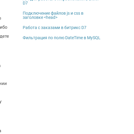
D7
Подключение файлов js и css в
заголовке <head>
е
либо
Работа с заказами в битрикс D7
дете
Фильтрация по полю DateTime в MySQL
а
нии
у
а