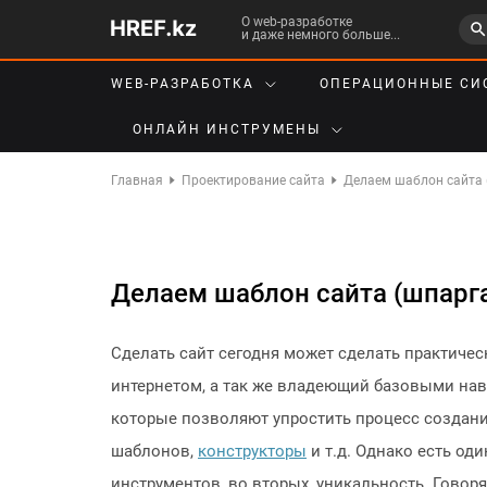
О web-разработке
и даже немного больше...
WEB-РАЗРАБОТКА
ОПЕРАЦИОННЫЕ СИ
ОНЛАЙН ИНСТРУМЕНЫ
Главная
Проектирование сайта
Делаем шаблон сайта 
Делаем шаблон сайта (шпарг
Сделать сайт сегодня может сделать практич
интернетом, а так же владеющий базовыми нав
которые позволяют упростить процесс создан
шаблонов,
конструкторы
и т.д. Однако есть о
инструментов, во вторых, уникальность. Говоря