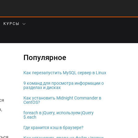
КУРСЫ
Популярное
Как перезапустить MySQL сервер в Linux
9 команд для просмотра информации о
разделах и дисках
Как установить Midnight Commander в
ся
CentOS?
,
foreach в jQuery, используем jQuery
$.each
Где хранится кэш в браузере?
ться