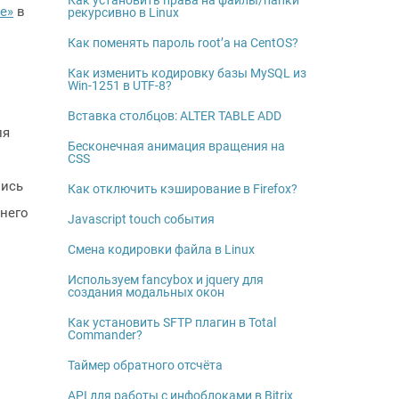
Как установить права на файлы/папки
е»
в
рекурсивно в Linux
Как поменять пароль root’а на CentOS?
Как изменить кодировку базы MySQL из
Win-1251 в UTF-8?
Вставка столбцов: ALTER TABLE ADD
ля
Бесконечная анимация вращения на
CSS
пись
Как отключить кэширование в Firefox?
днего
Javascript touch события
Смена кодировки файла в Linux
Используем fancybox и jquery для
создания модальных окон
Как установить SFTP плагин в Total
Commander?
Таймер обратного отсчёта
API для работы с инфоблоками в Bitrix