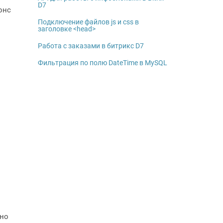
D7
онс
Подключение файлов js и css в
заголовке <head>
Работа с заказами в битрикс D7
Фильтрация по полю DateTime в MySQL
ьно