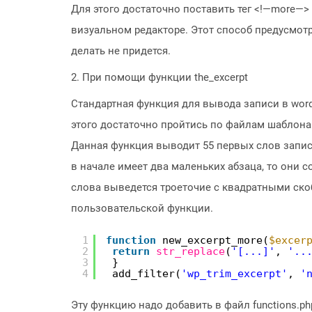
Для этого достаточно поставить тег <!—more—>
визуальном редакторе. Этот способ предусмот
делать не придется.
2. При помощи функции the_excerpt
Стандартная функция для вывода записи в wordp
этого достаточно пройтись по файлам шаблона
Данная функция выводит 55 первых слов запис
в начале имеет два маленьких абзаца, то они 
слова выведется троеточие с квадратными скоб
пользовательской функции.
1
function
new_excerpt_more(
$excer
2
return
str_replace
(
'[...]'
, 
'..
3
}
4
add_filter(
'wp_trim_excerpt'
, 
'
Эту функцию надо добавить в файл functions.p