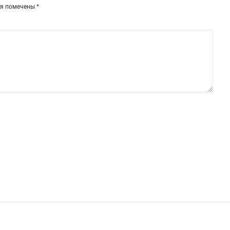
ля помечены
*