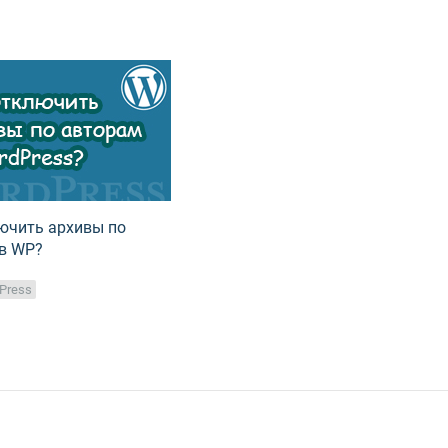
ючить архивы по
в WP?
Press