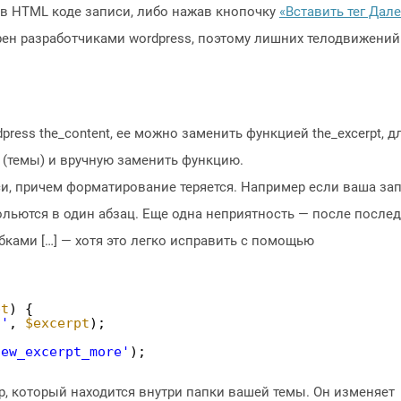
 в HTML коде записи, либо нажав кнопочку
«Вставить тег Дале
рен разработчиками wordpress, поэтому лишних телодвижений
ress the_content, ее можно заменить функцией the_excerpt, д
 (темы) и вручную заменить функцию.
и, причем форматирование теряется. Например если ваша за
сольются в один абзац. Еще одна неприятность — после после
ками […] — хотя это легко исправить с помощью
pt
) {
.'
, 
$excerpt
);
new_excerpt_more'
);
hp, который находится внутри папки вашей темы. Он изменяет