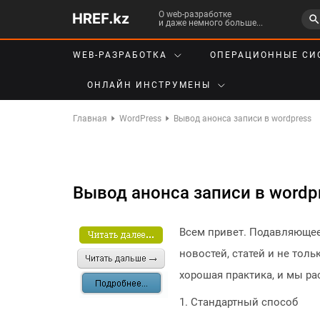
О web-разработке
и даже немного больше...
WEB-РАЗРАБОТКА
ОПЕРАЦИОННЫЕ СИ
ОНЛАЙН ИНСТРУМЕНЫ
Главная
WordPress
Вывод анонса записи в wordpress
Вывод анонса записи в wordp
Всем привет. Подавляющее 
новостей, статей и не тол
хорошая практика, и мы ра
1. Стандартный способ