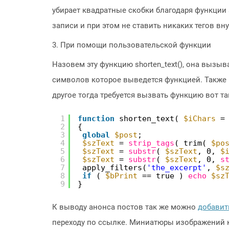
убирает квадратные скобки благодаря функции s
записи и при этом не ставить никаких тегов вн
3. При помощи пользовательской функции
Назовем эту функцию shorten_text(), она вызыва
символов которое выведется функцией. Также 
другое тогда требуется вызвать функцию вот так 
1
function
shorten_text( 
$iChars
=
2
{
3
global
$post
;
4
$szText
= 
strip_tags
( trim( 
$po
5
$szText
= 
substr
( 
$szText
, 0, 
$
6
$szText
= 
substr
( 
$szText
, 0, 
s
7
apply_filters(
'the_excerpt'
, 
$s
8
if
( 
$bPrint
== true ) 
echo
$sz
9
}
К выводу анонса постов так же можно
добавит
переходу по ссылке. Миниатюры изображений к