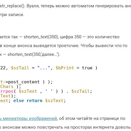
tr_replace(). Вуаля, теперь можно автоматом генерировать ан
утри записи.
ется так — shorten_text(350), цифра 350 — это количество
в конце анонса выведется троеточие. Чтобы вывести что-то
— shorten_text(350,’далее…’).
 22, 
$szTail
= 
"..."
, 
$bPrint
= true )
st
->post_content ) );
iChars
);
trrpos
( 
$szText
, 
' '
) ) . 
$szTail
;
zText
);
Text
; 
else
return
$szText
;
ь миниатюры изображений
, об этом читайте на странице по
 анонсам можно повстречать на просторах интернета довол