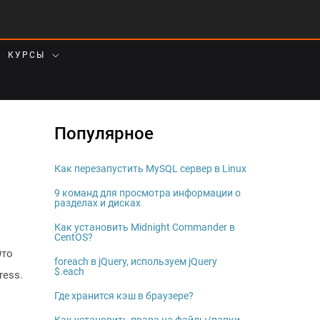
КУРСЫ
Популярное
Как перезапустить MySQL сервер в Linux
9 команд для просмотра информации о
разделах и дисках
Как установить Midnight Commander в
CentOS?
Это
foreach в jQuery, используем jQuery
$.each
ress.
Где хранится кэш в браузере?