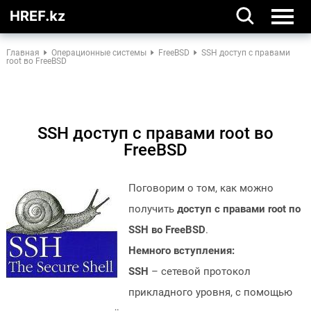
Главная
Операционные системы
FreeBSD
SSH доступ с правами
root во FreeBSD
SSH доступ с правами root во
FreeBSD
Поговорим о том, как можно
получить
доступ с правами root по
SSH во FreeBSD
.
Немного вступления:
SSH
– сетевой протокол
прикладного уровня, с помощью