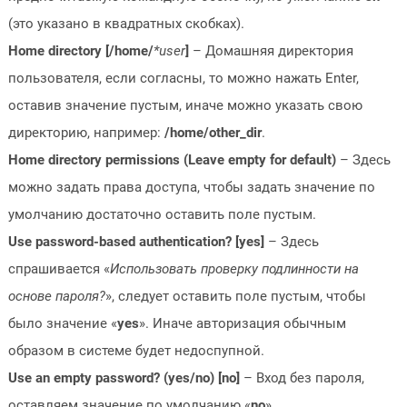
(это указано в квадратных скобках).
Home directory [/home/
*user
]
– Домашняя директория
пользователя, если согласны, то можно нажать Enter,
оставив значение пустым, иначе можно указать свою
директорию, например:
/home/other_dir
.
Home directory permissions (Leave empty for default)
– Здесь
можно задать права доступа, чтобы задать значение по
умолчанию достаточно оставить поле пустым.
Use password-based authentication? [yes]
– Здесь
спрашивается «
Использовать проверку подлинности на
основе пароля?
», следует оставить поле пустым, чтобы
было значение «
yes
». Иначе авторизация обычным
образом в системе будет недоспупной.
Use an empty password? (yes/no) [no]
– Вход без пароля,
оставляем значение по умолчанию «
no
».