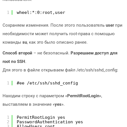
1
wheel:*:0:root,user
Сохраняем изменения. После этого пользователь
user
при
необходимости может получить root-права с помощью
команды
su
, как это было описано ранее.
Способ второй
– не безопасный.
Разрешаем доступ для
root по SSH
.
Для этого в файле открываем файл /etc/ssh/sshd_config:
1
#ee /etc/ssh/sshd_config
Находим строку с параметром «
PermitRootLogin
»,
выставляем в значение «
yes
».
1
PermitRootLogin yes
2
PasswordAuthentication yes
3
AllowUsers root