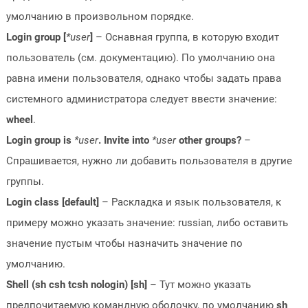
умолчанию в произвольном порядке.
Login group [
*user
]
– Оснавная группа, в которую входит
пользователь (см. документацию). По умолчанию она
равна имени пользователя, однако чтобы задать права
системного администратора следует ввести значение:
wheel
.
Login group is
*user
. Invite into
*user
other groups?
–
Спрашивается, нужно ли добавить пользователя в другие
группы.
Login class [default]
– Раскладка и язык пользователя, к
примеру можно указать значение: russian, либо оставить
значение пустым чтобы назначить значение по
умолчанию.
Shell (sh csh tcsh nologin) [sh]
– Тут можно указать
предпочитаемую командную оболочку, по умолчанию
sh