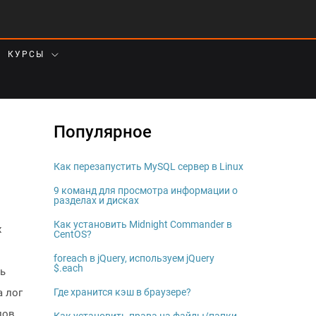
КУРСЫ
Популярное
Как перезапустить MySQL сервер в Linux
9 команд для просмотра информации о
разделах и дисках
Как установить Midnight Commander в
x
CentOS?
foreach в jQuery, используем jQuery
$.each
ть
а лог
Где хранится кэш в браузере?
лов