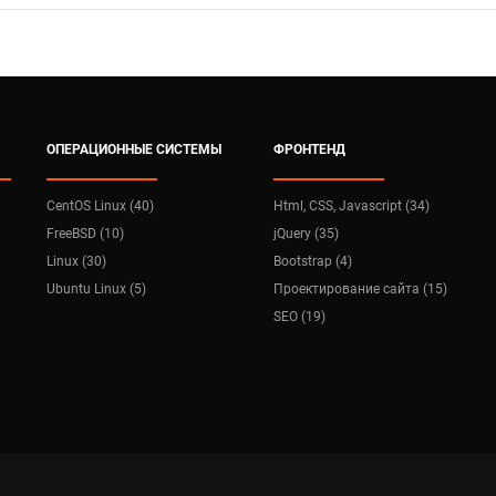
ОПЕРАЦИОННЫЕ СИСТЕМЫ
ФРОНТЕНД
CentOS Linux (40)
Html, CSS, Javascript (34)
FreeBSD (10)
jQuery (35)
Linux (30)
Bootstrap (4)
Ubuntu Linux (5)
Проектирование сайта (15)
SEO (19)