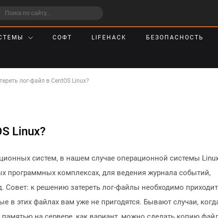
СТЕМЫ
СОФТ
LIFEHACK
БЕЗОПАСНОСТЬ
тереть лог-файл в CentOS Linux?
S Linux?
ионных систем, в нашем случае операционной системы Linu
ных программных комплексах, для ведения журнала событий,
. Совет: к решению затереть лог-файлы необходимо приходи
ые в этих файлах вам уже не пригодятся. Бывают случаи, когд
с памятью на сервере, как вариант, можно сделать копию фай