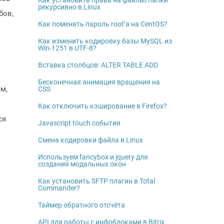
Как установить права на файлы/папки
рекурсивно в Linux
бов,
Как поменять пароль root’а на CentOS?
Как изменить кодировку базы MySQL из
Win-1251 в UTF-8?
Вставка столбцов: ALTER TABLE ADD
Бесконечная анимация вращения на
м,
CSS
Как отключить кэширование в Firefox?
ся
Javascript touch события
Смена кодировки файла в Linux
Используем fancybox и jquery для
создания модальных окон
Как установить SFTP плагин в Total
Commander?
Таймер обратного отсчёта
API для работы с инфоблоками в Bitrix