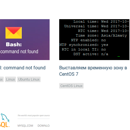
l: command not found
Выставляем временную зону в
CentOS 7
ux
Linux
Ubuntu Linux
CentOS Linux