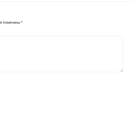
ля помечены
*