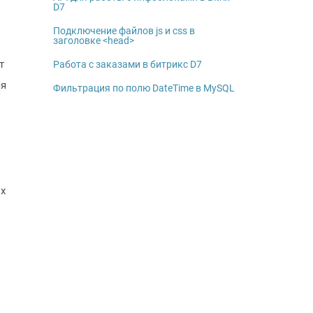
D7
Подключение файлов js и css в
заголовке <head>
т
Работа с заказами в битрикс D7
ся
Фильтрация по полю DateTime в MySQL
ых