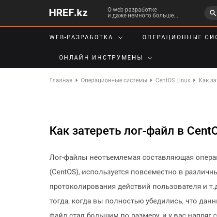
О web-разработке
и даже немного больше...
WEB-РАЗРАБОТКА
ОПЕРАЦИОННЫЕ СИ
ОНЛАЙН ИНСТРУМЕНЫ
Главная
Операционные системы
CentOS Linux
Как за
Как затереть лог-файл в CentO
Лог-файлы неотъемлемая составляющая операц
(CentOS), используется повсеместно в различ
протоколирования действий пользователя и т.д
тогда, когда вы полностью убедились, что данн
файл стал большим по размеру, и у вас напряг 