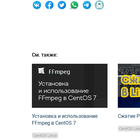
См. также:
Установка и использование
Сжатие P
FFmpeg в CentOS 7
CentOS Lin
CentOS Linux