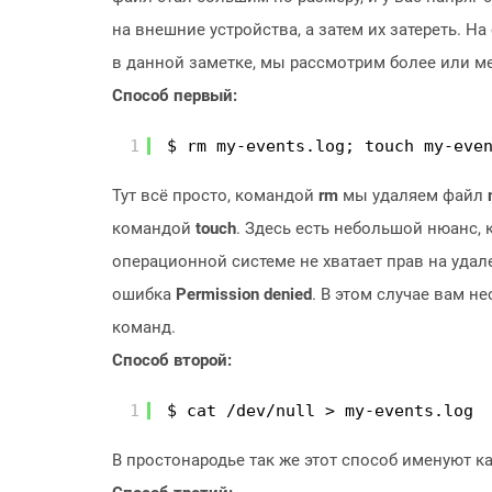
на внешние устройства, а затем их затереть. Н
в данной заметке, мы рассмотрим более или м
Способ первый:
1
$ rm my-events.log; touch my-eve
Тут всё просто, командой
rm
мы удаляем файл
командой
touch
. Здесь есть небольшой нюанс, 
операционной системе не хватает прав на удал
ошибка
Permission denied
. В этом случае вам 
команд.
Способ второй:
1
$ cat /dev/null > my-events.log
В простонародье так же этот способ именуют ка