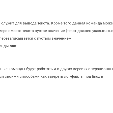
 служит для вывода текста. Кроме того данная команда може
мере вместо текста пустое значение (текст должен указывать
л перезаписывается с пустым значением.
манды
stat
:
ные команды будут работать и в других версиях операционн
ся своими способами как затереть лог-файлы под linux в