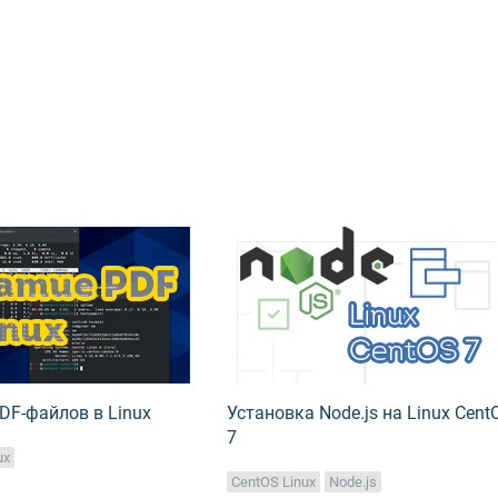
DF-файлов в Linux
Установка Node.js на Linux Cent
7
ux
CentOS Linux
Node.js