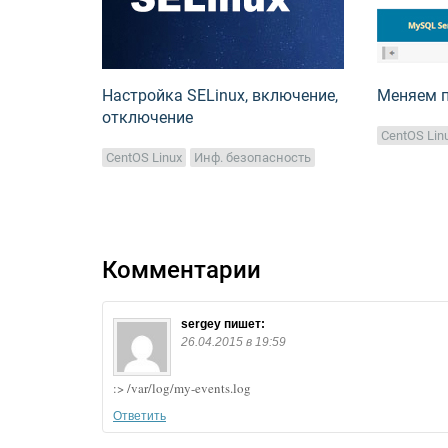
Настройка SELinux, включение,
Меняем п
отключение
CentOS Lin
CentOS Linux
Инф. безопасность
Комментарии
sergey
пишет:
26.04.2015 в 19:59
:> /var/log/my-events.log
Ответить