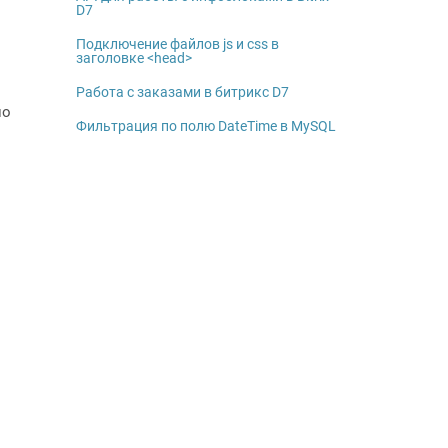
D7
Подключение файлов js и css в
заголовке <head>
Работа с заказами в битрикс D7
по
Фильтрация по полю DateTime в MySQL