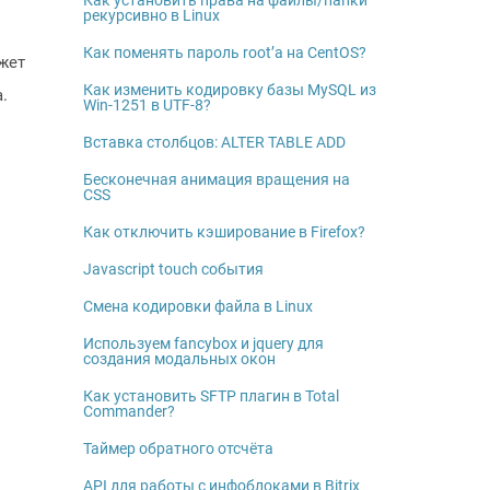
Как установить права на файлы/папки
рекурсивно в Linux
Как поменять пароль root’а на CentOS?
ожет
Как изменить кодировку базы MySQL из
.
Win-1251 в UTF-8?
Вставка столбцов: ALTER TABLE ADD
Бесконечная анимация вращения на
CSS
Как отключить кэширование в Firefox?
Javascript touch события
Смена кодировки файла в Linux
Используем fancybox и jquery для
создания модальных окон
Как установить SFTP плагин в Total
Commander?
Таймер обратного отсчёта
API для работы с инфоблоками в Bitrix