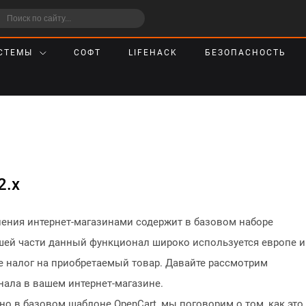
СТЕМЫ
СОФТ
LIFEHACK
БЕЗОПАСНОСТЬ
2.x
ления интернет-магазинами содержит в базовом наборе
шей части данный функционал широко используется европе и
же налог на приобретаемый товар. Давайте рассмотрим
ала в вашем интернет-магазине.
но в базовом шаблоне OpenCart, мы поговорим о том, как это