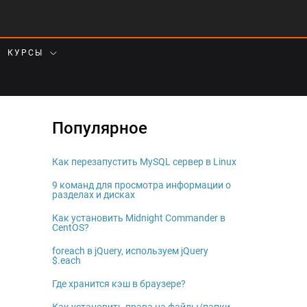
КУРСЫ
Популярное
Как перезапустить MySQL сервер в Linux
9 команд для просмотра информации о
разделах и дисках
Как установить Midnight Commander в
CentOS?
foreach в jQuery, используем jQuery
$.each
Где хранится кэш в браузере?