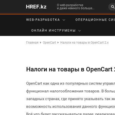
О web-разработке
и даже немного больше...
WEB-РАЗРАБОТКА
ОПЕРАЦИОННЫЕ СИ
ОНЛАЙН ИНСТРУМЕНЫ
Главная
OpenCart
Налоги на товары в OpenCart 2.x
Налоги на товары в OpenCart 
OpenCart как одна из популярных систем управ
функционал налогообложения товаров. В боль
западных странах, где принято указывать так 
возможность использования данного функцион
Всё что будет рассказываться далее, реализова