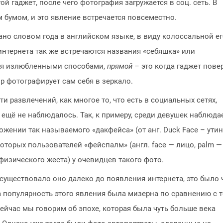
й гаджет, после чего фотография загружается в соц. сеть. В
 бумом, и это явление встречается повсеместно.
рано словом года в английском языке, в виду колоссальной е
нтернета так же встречаются названия «себяшка» или
умя излюбленными способами,
прямой
– это когда гаджет пове
р фотографирует сам себя в зеркало.
ти развлечений, как многое то, что есть в социальных сетях,
 ещё не наблюдалось. Так, к примеру, среди девушек наблюда
жении так называемого «дакфейса» (от анг. Duck Face – ути
которых пользователей «фейспалм» (англ. face — лицо, palm —
изического жеста) у очевидцев такого фото.
 существовало оно далеко до появления интернета, это было 
а популярность этого явления была мизерна по сравнению с 
ейчас мы говорим об эпохе, которая была чуть больше века