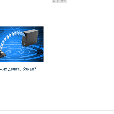
Lifehack
жно делать бэкап?