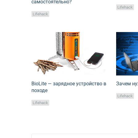
самостоятельно?
Lifehack
Lifehack
BioLite — зарядное устройство в
Зачем ну
походе
Lifehack
Lifehack