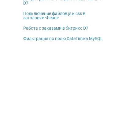
D7
Подключение файлов js и css в
заголовке <head>
Работа с заказами в битрикс D7
Фильтрация по полю DateTime в MySQL