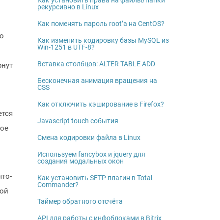
Как установить права на файлы/папки
рекурсивно в Linux
Как поменять пароль root’а на CentOS?
го
Как изменить кодировку базы MySQL из
Win-1251 в UTF-8?
Вставка столбцов: ALTER TABLE ADD
рнут
Бесконечная анимация вращения на
CSS
Как отключить кэширование в Firefox?
ется
Javascript touch события
ное
Смена кодировки файла в Linux
Используем fancybox и jquery для
создания модальных окон
что-
Как установить SFTP плагин в Total
Commander?
той
Таймер обратного отсчёта
API для работы с инфоблоками в Bitrix