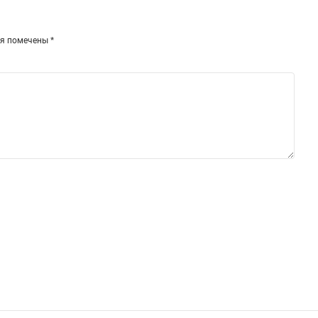
ля помечены
*