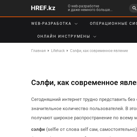
О web-разработке
и даже немного больше...
WEB-РАЗРАБОТКА
ОПЕРАЦИОННЫЕ СИ
ОНЛАЙН ИНСТРУМЕНЫ
Главная
Lifehack
Сэлфи, как современное явление
Сэлфи, как современное явл
Сегодняшний интернет трудно представить без
значительное количество пользователей. В эт
получают широкое распространение по всему ми
сэлфи
(selfie от слова self сам, самостоятельн