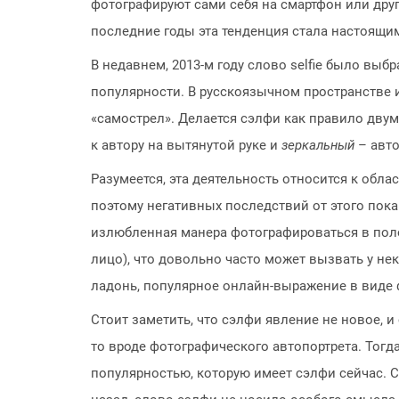
фотографируют сами себя на смартфон или друго
последние годы эта тенденция стала настоящим
В недавнем, 2013-м году слово selfie было выб
популярности. В русскоязычном пространстве и
«самострел». Делается сэлфи как правило дв
к автору на вытянутой руке и
зеркальный
– авто
Разумеется, эта деятельность относится к облас
поэтому негативных последствий от этого пока
излюбленная манера фотографироваться в поло
лицо), что довольно часто может вызвать у не
ладонь, популярное онлайн-выражение в виде ф
Стоит заметить, что сэлфи явление не новое, и
то вроде фотографического автопортрета. Тогд
популярностью, которую имеет сэлфи сейчас. С