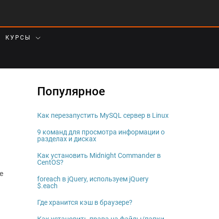
КУРСЫ
Популярное
Как перезапустить MySQL сервер в Linux
9 команд для просмотра информации о
разделах и дисках
Как установить Midnight Commander в
CentOS?
е
foreach в jQuery, используем jQuery
$.each
Где хранится кэш в браузере?