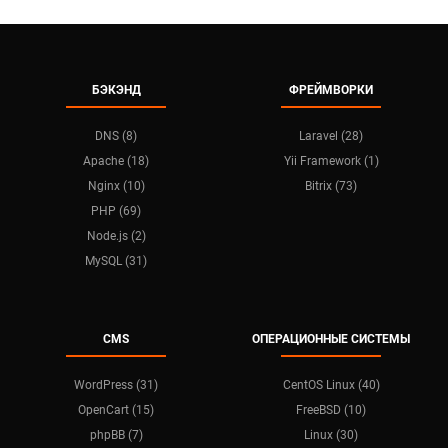
БЭКЭНД
ФРЕЙМВОРКИ
DNS (8)
Laravel (28)
Apache (18)
Yii Framework (1)
Nginx (10)
Bitrix (73)
PHP (69)
Node.js (2)
MySQL (31)
CMS
ОПЕРАЦИОННЫЕ СИСТЕМЫ
WordPress (31)
CentOS Linux (40)
OpenCart (15)
FreeBSD (10)
phpBB (7)
Linux (30)