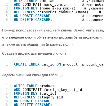
1
ALTER
TABLE
имя_табл            # указываем
2
ADD
CONSTRAIT name_constr       # имя добав
3
FOREIGN
KEY
(поле_внеш_ключа)    # указывае
4
REFERENCES
связующая_таблица (поле)     # и
5
ON
UPDATE
CASCADE
# поведение
6
ON
DELETE
CASCADE
;              # поведение
Пример использования внешнего ключа. Важно учитывать,
что внешние ключи обязательно должны быть индексами,
а также иметь общий тип (и размер поля).
Создаем индекс для внешнего ключа
1
CREATE
INDEX
cat_id 
ON
product (product_cat
Задаём внешний ключ для таблицы
1
ALTER
TABLE
product
2
ADD
CONSTRAIT foreign_key_cat_id
3
FOREIGN
KEY
(cat_id)
4
REFERENCES
category (id)
5
ON
UPDATE
CASCADE
6
ON
DELETE
CASCADE
;