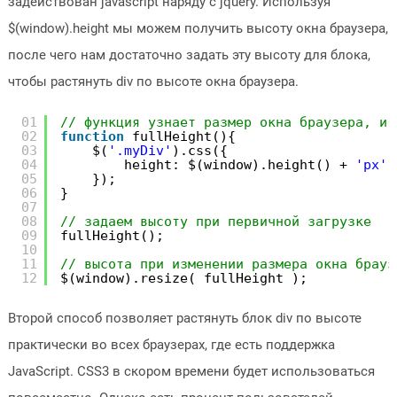
задействован javascript наряду с jquery. Используя
$(window).height мы можем получить высоту окна браузера,
после чего нам достаточно задать эту высоту для блока,
чтобы растянуть div по высоте окна браузера.
01
// функция узнает размер окна браузера, и 
02
function
fullHeight(){
03
$(
'.myDiv'
).css({
04
height: $(window).height() + 
'px'
05
});
06
}
07
08
// задаем высоту при первичной загрузке
09
fullHeight();
10
11
// высота при изменении размера окна брауз
12
$(window).resize( fullHeight );
Второй способ позволяет растянуть блок div по высоте
практически во всех браузерах, где есть поддержка
JavaScript. CSS3 в скором времени будет использоваться